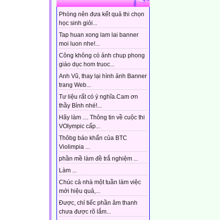
Phòng nên đưa kết quả thi chọn
học sinh giỏi...
Tap huan xong lam lai banner
moi luon nhe!...
Công không có ảnh chup phong
giáo dục hom truoc...
Anh Vũ, thay lại hình ảnh Banner
trang Web...
Tư liệu rất có ý nghĩa.Cam ơn
thầy Bỉnh nhé!...
Hãy làm .... Thông tin về cuộc thi
VOlympic cấp...
Thôbg báo khẩn của BTC
Violimpia ...
phần mề làm đề trắ nghiệm ...
Làm ...
Chúc cả nhà một tuần làm việc
mới hiệu quả,...
Được, chỉ tiếc phần âm thanh
chưa được rõ lắm...