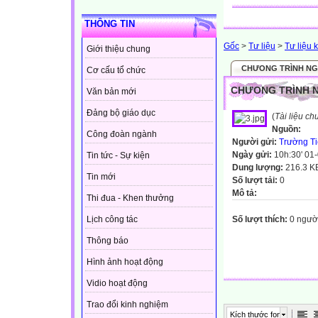
THÔNG TIN
Gốc
>
Tư liệu
>
Tư liệu 
Giới thiệu chung
CHƯONG TRÌNH NGÀ
Cơ cấu tổ chức
CHƯONG TRÌNH NG
Văn bản mới
Đảng bộ giáo dục
(
Tài liệu c
Nguồn:
Công đoàn ngành
Người gửi:
Trường Ti
Ngày gửi:
10h:30' 01
Tin tức - Sự kiện
Dung lượng:
216.3 K
Tin mới
Số lượt tải:
0
Mô tả:
Thi đua - Khen thưởng
Số lượt thích:
0 ngườ
Lịch công tác
Thông báo
Hình ảnh hoạt động
Vidio hoạt động
Trao đổi kinh nghiệm
Kích thước font