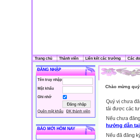
Trang chủ
Thành viên
Liên kết các trường
Các đơ
ĐĂNG NHẬP
Tên truy nhập
Chào mừng quý 
Mật khẩu
Ghi nhớ
Quý vị chưa đă
tải được các tư
Quên mật khẩu
ĐK thành viên
Nếu chưa đăng
hướng dẫn tại
BÁO MỚI HÔM NAY
Nếu đã đăng ký 