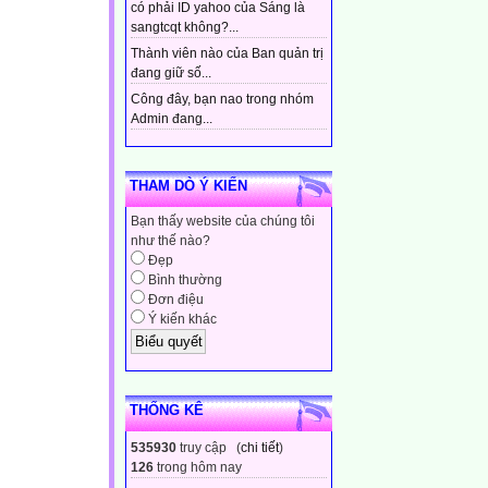
có phải ID yahoo của Sáng là
sangtcqt không?...
Thành viên nào của Ban quản trị
đang giữ số...
Công đây, bạn nao trong nhóm
Admin đang...
THAM DÒ Ý KIẾN
Bạn thấy website của chúng tôi
như thế nào?
Đẹp
Bình thường
Đơn điệu
Ý kiến khác
THỐNG KÊ
535930
truy cập (
chi tiết
)
126
trong hôm nay