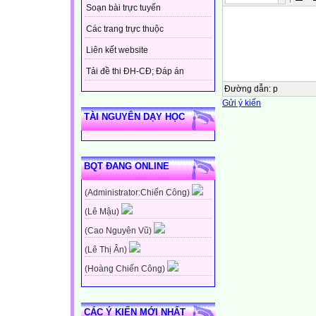
Soạn bài trực tuyến
Các trang trực thuộc
Liên kết website
Tải đề thi ĐH-CĐ; Đáp án
Đường dẫn
:
p
Gửi ý kiến
TÀI NGUYÊN DẠY HỌC
BQT ĐANG ONLINE
(Administrator:Chiến Công)
(Lê Mậu)
(Cao Nguyên Vũ)
(Lê Thị Ân)
(Hoàng Chiến Công)
CÁC Ý KIẾN MỚI NHẤT