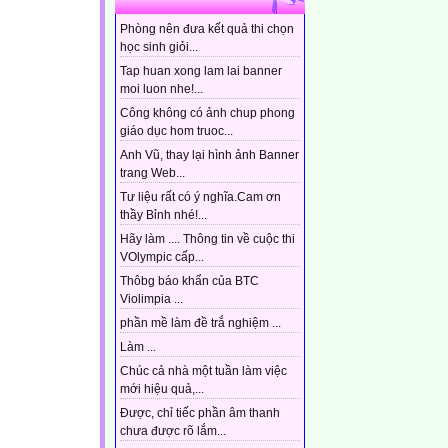
Phòng nên đưa kết quả thi chọn
học sinh giỏi...
Tap huan xong lam lai banner
moi luon nhe!...
Công không có ảnh chup phong
giáo dục hom truoc...
Anh Vũ, thay lại hình ảnh Banner
trang Web...
Tư liệu rất có ý nghĩa.Cam ơn
thầy Bỉnh nhé!...
Hãy làm .... Thông tin về cuộc thi
VOlympic cấp...
Thôbg báo khẩn của BTC
Violimpia ...
phần mề làm đề trắ nghiệm ...
Làm ...
Chúc cả nhà một tuần làm việc
mới hiệu quả,...
Được, chỉ tiếc phần âm thanh
chưa được rõ lắm...