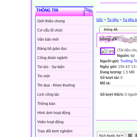
THÔNG TIN
Gốc
>
Tư liệu
>
Tư liệu 
Giới thiệu chung
bóng đá
Cơ cấu tổ chức
bóng đá
Văn bản mới
Đảng bộ giáo dục
(
Tài liệu c
Nguồn:
tqt
Công đoàn ngành
Người gửi:
Trường Ti
Ngày gửi:
15h:43' 13
Tin tức - Sự kiện
Dung lượng:
1.5 MB
Tin mới
Số lượt tải:
0
Mô tả:
Thi đua - Khen thưởng
Số lượt thích:
0 ngườ
Lịch công tác
Thông báo
Hình ảnh hoạt động
Vidio hoạt động
Trao đổi kinh nghiệm
Kích thước font