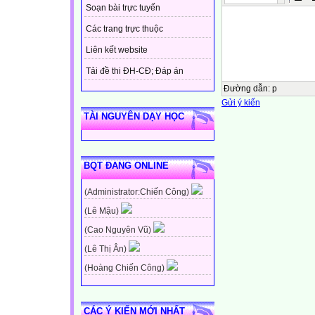
Soạn bài trực tuyến
Các trang trực thuộc
Liên kết website
Tải đề thi ĐH-CĐ; Đáp án
Đường dẫn
:
p
Gửi ý kiến
TÀI NGUYÊN DẠY HỌC
BQT ĐANG ONLINE
(Administrator:Chiến Công)
(Lê Mậu)
(Cao Nguyên Vũ)
(Lê Thị Ân)
(Hoàng Chiến Công)
CÁC Ý KIẾN MỚI NHẤT