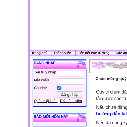
Trang chủ
Thành viên
Liên kết các trường
Các đơ
ĐĂNG NHẬP
Tên truy nhập
Chào mừng quý 
Mật khẩu
Ghi nhớ
Quý vị chưa đă
tải được các tư
Quên mật khẩu
ĐK thành viên
Nếu chưa đăng
hướng dẫn tại
BÁO MỚI HÔM NAY
Nếu đã đăng ký 