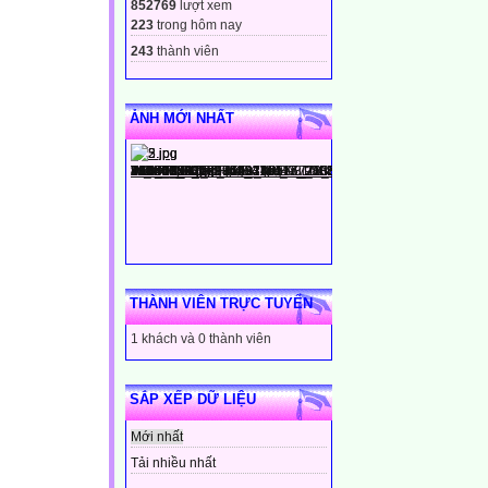
852769
lượt xem
223
trong hôm nay
243
thành viên
ẢNH MỚI NHẤT
THÀNH VIÊN TRỰC TUYẾN
1 khách và 0 thành viên
SẮP XẾP DỮ LIỆU
Mới nhất
Tải nhiều nhất