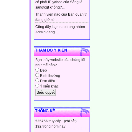
có phải ID yahoo của Sáng là
sangtcqt không?...
Thành viên nào của Ban quản trị
đang giữ số...
Công đây, bạn nao trong nhóm
Admin đang...
THAM DÒ Ý KIẾN
Bạn thấy website của chúng tôi
như thế nào?
Đẹp
Bình thường
Đơn điệu
Ý kiến khác
THỐNG KÊ
535756
truy cập (
chi tiết
)
192
trong hôm nay